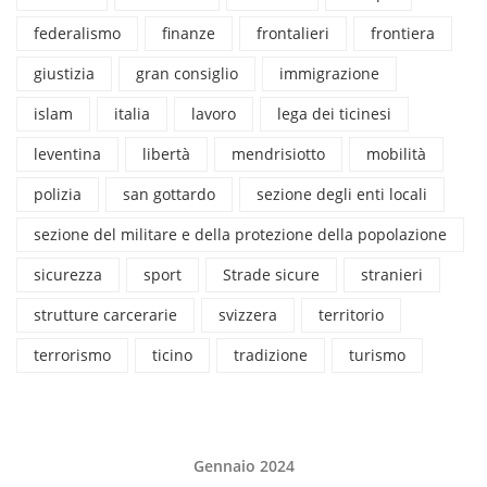
federalismo
finanze
frontalieri
frontiera
giustizia
gran consiglio
immigrazione
islam
italia
lavoro
lega dei ticinesi
leventina
libertà
mendrisiotto
mobilità
polizia
san gottardo
sezione degli enti locali
sezione del militare e della protezione della popolazione
sicurezza
sport
Strade sicure
stranieri
strutture carcerarie
svizzera
territorio
terrorismo
ticino
tradizione
turismo
Gennaio 2024