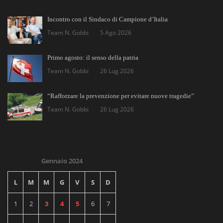
Incontro con il Sindaco di Campione d’Italia
Team N. Gobbi
5 Ago 2026
Primo agosto: il senso della patria
Team N. Gobbi
26 Lug 2026
“Rafforzare la prevenzione per evitare nuove tragedie”
Team N. Gobbi
26 Lug 2026
Gennaio 2024
L
M
M
G
V
S
D
1
2
3
4
5
6
7