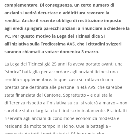
complementare. Di conseguenza, un certo numero di
anziani si vedrà decurtare o addirittura revocare la
rendita. Anche il recente obbligo di restituzione imposto
agli eredi spingerà parecchi anziani a rinunciare a chiedere la
PC. Per questo motivo la Lega dei Ticinesi dice SÌ
all’iniziativa sulla Tredicesima AVS, che i cittadini svizzeri
saranno chiamati a votare domenica 3 marzo.
La Lega dei Ticinesi già 25 anni fa aveva portato avanti una
“storica” battaglia per accordare agli anziani ticinesi una
rendita supplementare. In quel caso si trattava di una
prestazione destinata alle persone in età AVS, che sarebbe
stata finanziata dal Cantone. Soprattutto – e qui sta la
differenza rispetto all’iniziativa su cui si voterà a marzo – non
sarebbe stata elargita a tutti indiscriminatamente. Era infatti
riservata agli anziani di condizione economica modesta e
residenti da molto tempo in Ticino. Quella battaglia –
avversata da tutti i partiti storici, P$ in primis, che