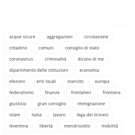
acque sicure
aggregazioni
circolazione
cittadino
comuni
consiglio di stato
coronavirus
criminalità
dicono di me
dipartimento delle istituzioni
economia
elezioni
enti locali
esercito
europa
federalismo
finanze
frontalieri
frontiera
giustizia
gran consiglio
immigrazione
islam
italia
lavoro
lega dei ticinesi
leventina
libertà
mendrisiotto
mobilità