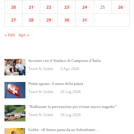
20
21
22
23
24
25
26
27
28
29
30
31
« Feb
Apr »
Incontro con il Sindaco di Campione d’Italia
Team N. Gobbi
5 Ago 2026
Primo agosto: il senso della patria
Team N. Gobbi
26 Lug 2026
“Rafforzare la prevenzione per evitare nuove tragedie”
Team N. Gobbi
26 Lug 2026
Gobbi: «Il futuro passa da un federalismo…