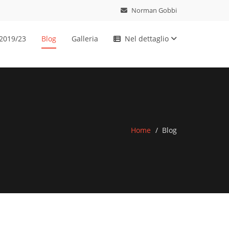
Norman Gobbi
 2019/23
Blog
Galleria
Nel dettaglio
Home
Blog