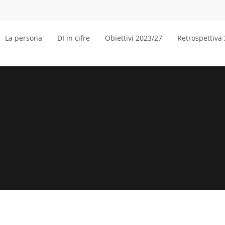
La persona
DI in cifre
Obiettivi 2023/27
Retrospettiva