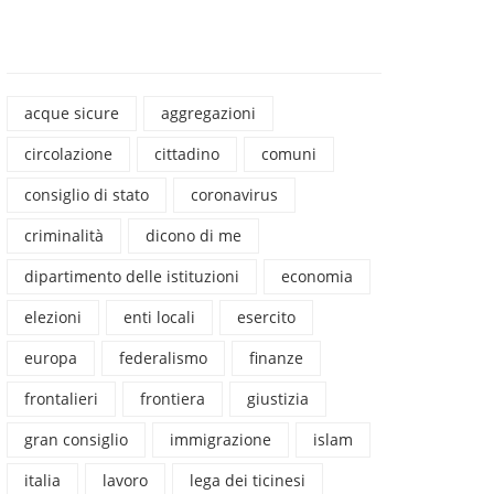
acque sicure
aggregazioni
circolazione
cittadino
comuni
consiglio di stato
coronavirus
criminalità
dicono di me
dipartimento delle istituzioni
economia
elezioni
enti locali
esercito
europa
federalismo
finanze
frontalieri
frontiera
giustizia
gran consiglio
immigrazione
islam
italia
lavoro
lega dei ticinesi