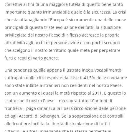
correttivi ai ﬁni di una maggiore tutela di questo bene tanto
importante quanto irrinunciabile quale è la sicurezza. La crisi
che sta attanagliando l’Europa è sicuramente una delle cause
principali di questa triste evoluzione dei fatti: la situazione
privilegiata del nostro Paese di riﬂesso accresce la propria
attrattività agli occhi di persone avide e con pochi scrupoli
che scelgono il nostro territorio quale meta per perpetrare
furti e reati di vario genere.
Una tendenza quella appena illustrata inequivocabilmente
suffragata dalle cifre esposte dall’Ust: il 41,5% delle condanne
sono state inﬂitte a stranieri non residenti nel nostro Paese,
con un aumento di quasi la metà rispetto al 2011. È questo lo
scotto che il nostro Paese – ma soprattutto i Cantoni di
frontiera – paga dinanzi alla libera circolazione delle persone
ed agli Accordi di Schengen. Se la soppressione dei controlli
alle frontiere facilita la libertà di circolazione di tutti i
cittadini, è altresì innegabile che la stessa permette ai