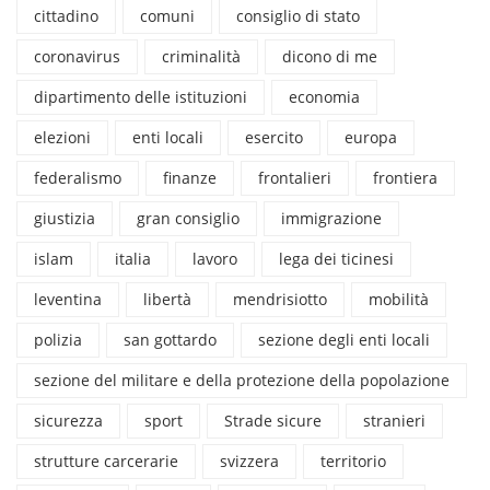
cittadino
comuni
consiglio di stato
coronavirus
criminalità
dicono di me
dipartimento delle istituzioni
economia
elezioni
enti locali
esercito
europa
federalismo
finanze
frontalieri
frontiera
giustizia
gran consiglio
immigrazione
islam
italia
lavoro
lega dei ticinesi
leventina
libertà
mendrisiotto
mobilità
polizia
san gottardo
sezione degli enti locali
sezione del militare e della protezione della popolazione
sicurezza
sport
Strade sicure
stranieri
strutture carcerarie
svizzera
territorio