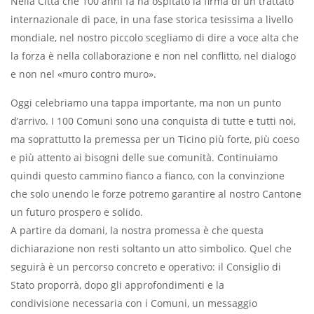
Nella Città che 100 anni fa ha ospitato la firma di un trattato
internazionale di pace, in una fase storica tesissima a livello
mondiale, nel nostro piccolo scegliamo di dire a voce alta che
la forza è nella collaborazione e non nel conflitto, nel dialogo
e non nel «muro contro muro».
Oggi celebriamo una tappa importante, ma non un punto
d’arrivo. I 100 Comuni sono una conquista di tutte e tutti noi,
ma soprattutto la premessa per un Ticino più forte, più coeso
e più attento ai bisogni delle sue comunità. Continuiamo
quindi questo cammino fianco a fianco, con la convinzione
che solo unendo le forze potremo garantire al nostro Cantone
un futuro prospero e solido.
A partire da domani, la nostra promessa è che questa
dichiarazione non resti soltanto un atto simbolico. Quel che
seguirà è un percorso concreto e operativo: il Consiglio di
Stato proporrà, dopo gli approfondimenti e la
condivisione necessaria con i Comuni, un messaggio