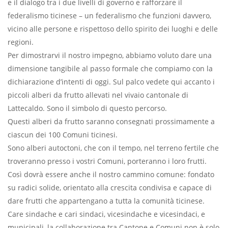
e il dialogo tra i due livelli di governo e rafforzare il
federalismo ticinese – un federalismo che funzioni davvero,
vicino alle persone e rispettoso dello spirito dei luoghi e delle
regioni.
Per dimostrarvi il nostro impegno, abbiamo voluto dare una
dimensione tangibile al passo formale che compiamo con la
dichiarazione d’intenti di oggi. Sul palco vedete qui accanto i
piccoli alberi da frutto allevati nel vivaio cantonale di
Lattecaldo. Sono il simbolo di questo percorso.
Questi alberi da frutto saranno consegnati prossimamente a
ciascun dei 100 Comuni ticinesi.
Sono alberi autoctoni, che con il tempo, nel terreno fertile che
troveranno presso i vostri Comuni, porteranno i loro frutti.
Così dovrà essere anche il nostro cammino comune: fondato
su radici solide, orientato alla crescita condivisa e capace di
dare frutti che appartengano a tutta la comunità ticinese.
Care sindache e cari sindaci, vicesindache e vicesindaci, e
municipali, la collaborazione tra Cantone e Comuni non è solo